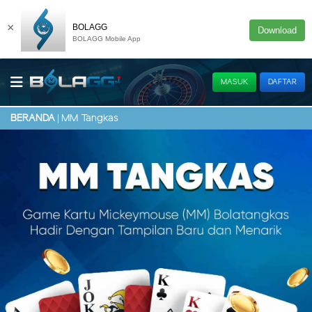
×
BOLAGG
Download
BOLAGG Mobile App
MASUK
DAFTAR
MM Tangkas
BERANDA