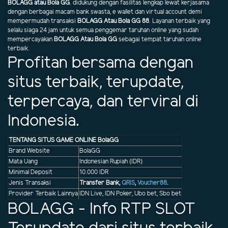
BOLAGG atau Bola GG
. didukung dengan fasilitas lengkap lewat kerjasama
dengan berbagai macam bank swasta, e wallet dan virtual account demi
mempermudah transaksi
BOLAGG Atau Bola GG 88
. Layanan terbaik yang
selalu siaga 24 jam untuk semua penggemar taruhan online yang sudah
mempercayakan
BOLAGG Atau Bola GG
sebagai tempat taruhan online
terbaik.
Profitan bersama dengan
situs terbaik, terupdate,
terpercaya, dan terviral di
Indonesia.
TENTANG SITUS GAME ONLINE BolaGG
Brand Website
BolaGG
Mata Uang
Indonesian Rupiah (IDR)
Minimal Deposit
10.000 IDR
Jenis Transaksi
Transfer Bank,
QRIS
,
Voucher88
.
Provider Terbaik Lainnya
IDN Live, IDN Poker, Ubo bet, Sbo bet
BOLAGG - Info RTP SLOT