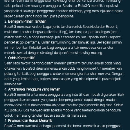
lisensi resmi dan menggunakan teknologi enkripsi terbaru untuk melindungi
data pribadi dan keuangan pengguna. Selain itu, BolaGG memiliki reputasi
yang baik di kalangan penggemar taruhan olahraga, yang menunjukkan tingkat
kepercayaan yang tinggi dari para pengguna.
2.
Beragam Pilihan Taruhan
BolaGG menawarkan berbagai jenis taruhan untuk Sepakbola dan Esport,
mulai dari taruhan langsung (live betting), taruhan pra-pertandingan (pre-
match betting), hingga berbagai jenis taruhan khusus (special bets) seperti
pencetak gol pertama, jumlah kartu kuning, dan banyak lagi. Beragam pilihan
ini memberikan fleksibilitas bagi pengguna untuk menyesuaikan taruhan
mereka sesuai dengan strategi dan preferensi masing-masing.
3.
Odds Kompetitif
Salah satu faktor penting dalam memilih platform taruhan adalah odds yang
ditawarkan. BolaGG dikenal menawarkan odds yang kompetitif, memberikan
peluang terbaik bagi pengguna untuk memenangkan taruhan mereka. Dengan
odds yang lebih tinggi, potensi keuntungan yang bisa diperoleh pun menjadi
lebih besar.
4.
Antarmuka Pengguna yang Ramah
BolaGG memiliki antarmuka pengguna yang intuitif dan mudah digunakan. Baik
pengguna baru maupun yang sudah berpengalaman dapat dengan mudah
menavigasi situs dan menemukan pasar taruhan yang mereka inginkan. Selain
itu, BolaGG juga menyediakan aplikasi mobile yang memungkinkan pengguna
untuk memasang taruhan kapan saja dan di mana saja.
5.
Promosi dan Bonus Menarik
BolaGG menawarkan berbagai promosi dan bonus menarik untuk pengguna