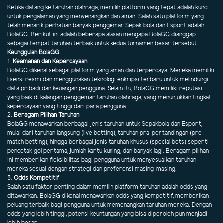
Ketika datang ke taruhan olahraga, memilih platform yang tepat adalah kunci
untuk pengalaman yang menyenangkan dan aman. Salah satu platform yang
telah menarik perhatian banyak penggemar Sepak bola dan Esport adalah
BolaGG. Berikut ini adalah beberapa alasan mengapa BolaGG dianggap
sebagai tempat taruhan terbaik untuk kedua turnamen besar tersebut.
Keunggulan BolaGG
1.
Keamanan dan Kepercayaan
BolaGG dikenal sebagai platform yang aman dan terpercaya. Mereka memiliki
lisensi resmi dan menggunakan teknologi enkripsi terbaru untuk melindungi
data pribadi dan keuangan pengguna. Selain itu, BolaGG memiliki reputasi
yang baik di kalangan penggemar taruhan olahraga, yang menunjukkan tingkat
kepercayaan yang tinggi dari para pengguna.
2.
Beragam Pilihan Taruhan
BolaGG menawarkan berbagai jenis taruhan untuk Sepakbola dan Esport,
mulai dari taruhan langsung (live betting), taruhan pra-pertandingan (pre-
match betting), hingga berbagai jenis taruhan khusus (special bets) seperti
pencetak gol pertama, jumlah kartu kuning, dan banyak lagi. Beragam pilihan
ini memberikan fleksibilitas bagi pengguna untuk menyesuaikan taruhan
mereka sesuai dengan strategi dan preferensi masing-masing.
3.
Odds Kompetitif
Salah satu faktor penting dalam memilih platform taruhan adalah odds yang
ditawarkan. BolaGG dikenal menawarkan odds yang kompetitif, memberikan
peluang terbaik bagi pengguna untuk memenangkan taruhan mereka. Dengan
odds yang lebih tinggi, potensi keuntungan yang bisa diperoleh pun menjadi
lebih besar.