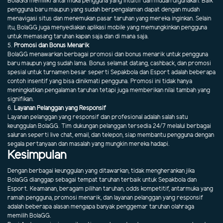
BolaGG memiliki antarmuka pengguna yang intuitif dan mudah digunakan. Baik
pengguna baru maupun yang sudah berpengalaman dapat dengan mudah
menavigasi situs dan menemukan pasar taruhan yang mereka inginkan. Selain
itu, BolaGG juga menyediakan aplikasi mobile yang memungkinkan pengguna
untuk memasang taruhan kapan saja dan di mana saja.
5.
Promosi dan Bonus Menarik
BolaGG menawarkan berbagai promosi dan bonus menarik untuk pengguna
baru maupun yang sudah lama. Bonus selamat datang, cashback, dan promosi
spesial untuk turnamen besar seperti Sepakbola dan Esport adalah beberapa
contoh insentif yang bisa dinikmati pengguna. Promosi ini tidak hanya
meningkatkan pengalaman taruhan tetapi juga memberikan nilai tambah yang
signifikan.
6.
Layanan Pelanggan yang Responsif
Layanan pelanggan yang responsif dan profesional adalah salah satu
keunggulan BolaGG. Tim dukungan pelanggan tersedia 24/7 melalui berbagai
saluran seperti live chat, email, dan telepon, siap membantu pengguna dengan
segala pertanyaan dan masalah yang mungkin mereka hadapi.
Kesimpulan
Dengan berbagai keunggulan yang ditawarkan, tidak mengherankan jika
BolaGG dianggap sebagai tempat taruhan terbaik untuk Sepakbola dan
Esport. Keamanan, beragam pilihan taruhan, odds kompetitif, antarmuka yang
ramah pengguna, promosi menarik, dan layanan pelanggan yang responsif
adalah beberapa alasan mengapa banyak penggemar taruhan olahraga
memilih BolaGG.