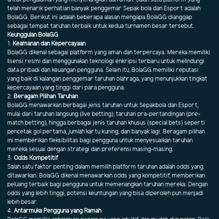
telah menarik perhatian banyak penggemar Sepak bola dan Esport adalah
BolaGG. Berikut ini adalah beberapa alasan mengapa BolaGG dianggap
sebagai tempat taruhan terbaik untuk kedua turnamen besar tersebut.
Keunggulan BolaGG
1.
Keamanan dan Kepercayaan
BolaGG dikenal sebagai platform yang aman dan terpercaya. Mereka memiliki
lisensi resmi dan menggunakan teknologi enkripsi terbaru untuk melindungi
data pribadi dan keuangan pengguna. Selain itu, BolaGG memiliki reputasi
yang baik di kalangan penggemar taruhan olahraga, yang menunjukkan tingkat
kepercayaan yang tinggi dari para pengguna.
2.
Beragam Pilihan Taruhan
BolaGG menawarkan berbagai jenis taruhan untuk Sepakbola dan Esport,
mulai dari taruhan langsung (live betting), taruhan pra-pertandingan (pre-
match betting), hingga berbagai jenis taruhan khusus (special bets) seperti
pencetak gol pertama, jumlah kartu kuning, dan banyak lagi. Beragam pilihan
ini memberikan fleksibilitas bagi pengguna untuk menyesuaikan taruhan
mereka sesuai dengan strategi dan preferensi masing-masing.
3.
Odds Kompetitif
Salah satu faktor penting dalam memilih platform taruhan adalah odds yang
ditawarkan. BolaGG dikenal menawarkan odds yang kompetitif, memberikan
peluang terbaik bagi pengguna untuk memenangkan taruhan mereka. Dengan
odds yang lebih tinggi, potensi keuntungan yang bisa diperoleh pun menjadi
lebih besar.
4.
Antarmuka Pengguna yang Ramah