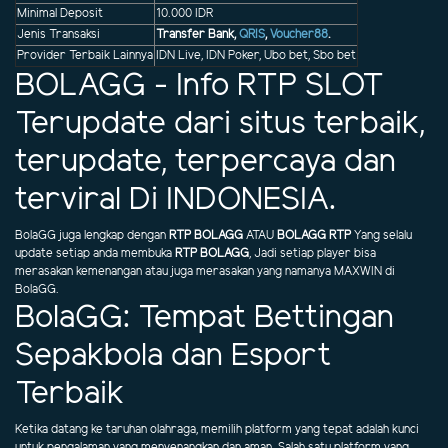
Minimal Deposit
10.000 IDR
Jenis Transaksi
Transfer Bank,
QRIS
,
Voucher88
.
Provider Terbaik Lainnya
IDN Live, IDN Poker, Ubo bet, Sbo bet
BOLAGG - Info RTP SLOT
Terupdate dari situs terbaik,
terupdate, terpercaya dan
terviral Di INDONESIA.
BolaGG juga lengkap dengan
RTP BOLAGG
ATAU
BOLAGG RTP
Yang selalu
update setiap anda membuka
RTP BOLAGG
, Jadi setiap player bisa
merasakan kemenangan atau juga merasakan yang namanya MAXWIN di
BolaGG.
BolaGG: Tempat Bettingan
Sepakbola dan Esport
Terbaik
Ketika datang ke taruhan olahraga, memilih platform yang tepat adalah kunci
untuk pengalaman yang menyenangkan dan aman. Salah satu platform yang