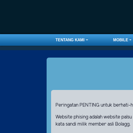
TENTANG KAMI
MOBILE
Peringatan PENTING untuk berhati-ha
Website phising adalah website pals
kata sandi milik member asli Bolagg.