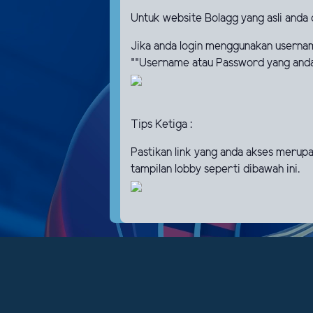
Untuk website Bolagg yang asli anda 
Jika anda login menggunakan userna
""Username atau Password yang anda
Tips Ketiga :
Pastikan link yang anda akses merupak
tampilan lobby seperti dibawah ini.