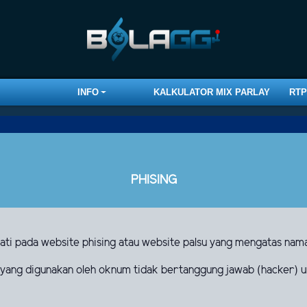
INFO
KALKULATOR MIX PARLAY
RTP
PHISING
ti pada website phising atau website palsu yang mengatas nam
u yang digunakan oleh oknum tidak bertanggung jawab (hacker)