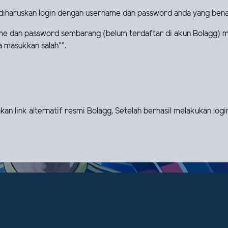
diharuskan login dengan username dan password anda yang benar
me dan password sembarang (belum terdaftar di akun Bolagg) 
 masukkan salah"".
an link alternatif resmi Bolagg, Setelah berhasil melakukan login