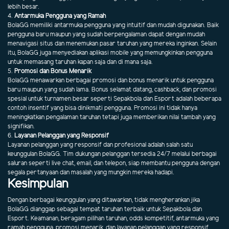
lebih besar.
4.
Antarmuka Pengguna yang Ramah
BolaGG memiliki antarmuka pengguna yang intuitif dan mudah digunakan. Baik
pengguna baru maupun yang sudah berpengalaman dapat dengan mudah
menavigasi situs dan menemukan pasar taruhan yang mereka inginkan. Selain
itu, BolaGG juga menyediakan aplikasi mobile yang memungkinkan pengguna
untuk memasang taruhan kapan saja dan di mana saja.
5.
Promosi dan Bonus Menarik
BolaGG menawarkan berbagai promosi dan bonus menarik untuk pengguna
baru maupun yang sudah lama. Bonus selamat datang, cashback, dan promosi
spesial untuk turnamen besar seperti Sepakbola dan Esport adalah beberapa
contoh insentif yang bisa dinikmati pengguna. Promosi ini tidak hanya
meningkatkan pengalaman taruhan tetapi juga memberikan nilai tambah yang
signifikan.
6.
Layanan Pelanggan yang Responsif
Layanan pelanggan yang responsif dan profesional adalah salah satu
keunggulan BolaGG. Tim dukungan pelanggan tersedia 24/7 melalui berbagai
saluran seperti live chat, email, dan telepon, siap membantu pengguna dengan
segala pertanyaan dan masalah yang mungkin mereka hadapi.
Kesimpulan
Dengan berbagai keunggulan yang ditawarkan, tidak mengherankan jika
BolaGG dianggap sebagai tempat taruhan terbaik untuk Sepakbola dan
Esport. Keamanan, beragam pilihan taruhan, odds kompetitif, antarmuka yang
ramah pengguna, promosi menarik, dan layanan pelanggan yang responsif