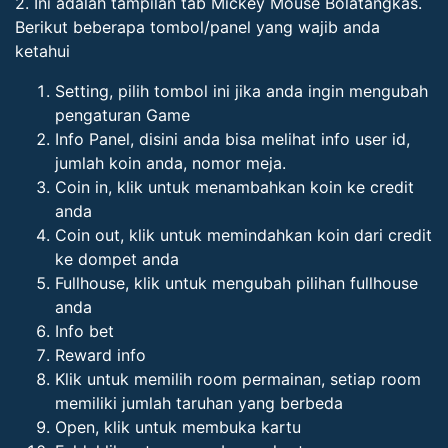
2. Ini adalah tampilan tab Mickey Mouse Bolatangkas.
Berikut beberapa tombol/panel yang wajib anda
ketahui
Setting, pilih tombol ini jika anda ingin mengubah
pengaturan Game
Info Panel, disini anda bisa melihat info user id,
jumlah koin anda, nomor meja.
Coin in, klik untuk menambahkan koin ke credit
anda
Coin out, klik untuk memindahkan koin dari credit
ke dompet anda
Fullhouse, klik untuk mengubah pilihan fullhouse
anda
Info bet
Reward info
Klik untuk memilih room permainan, setiap room
memiliki jumlah taruhan yang berbeda
Open, klik untuk membuka kartu