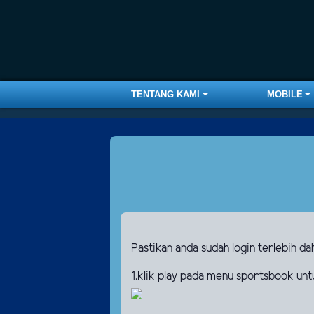
TENTANG KAMI
MOBILE
Pastikan anda sudah login terlebih d
1.klik play pada menu sportsbook u