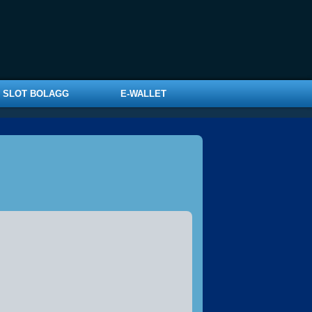
 SLOT BOLAGG
E-WALLET