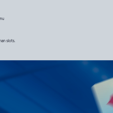
amu
an slots.