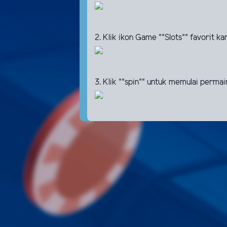
2. Klik ikon Game ""Slots"" favorit k
3. Klik ""spin"" untuk memulai permain