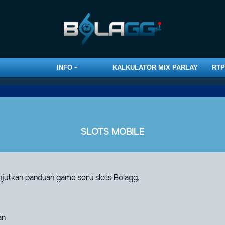
INFO
KALKULATOR MIX PARLAY
RTP
SLOTS MOBILE
njutkan panduan game seru slots Bolagg.
an