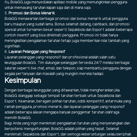
itu, BolaGG juga menyediakan aplikasi mobile yang memungkinkan pengguna
untuk memasang taruhan kapan saja dan di mana saja.
5.
Promosi dan Bonus Menarik
BolaGG menawarkan berbagai promosi dan bonus menarik untuk pengguna
baru maupun yang sudah lama. Bonus selamat datang, cashback, dan promosi
spesial untuk turnamen besar seperti Sepakbola dan Esport adalah beberapa
contoh insentif yang bisa dinikmati pengguna. Promosi ini tidak hanya
meningkatkan pengalaman taruhan tetapi juga memberikan nilai tambah yang
signifikan.
6.
Layanan Pelanggan yang Responsif
Layanan pelanggan yang responsif dan profesional adalah salah satu
keunggulan BolaGG. Tim dukungan pelanggan tersedia 24/7 melalui berbagai
saluran seperti live chat, email, dan telepon, siap membantu pengguna dengan
segala pertanyaan dan masalah yang mungkin mereka hadapi.
Kesimpulan
Dengan berbagai keunggulan yang ditawarkan, tidak mengherankan jika
BolaGG dianggap sebagai tempat taruhan terbaik untuk Sepakbola dan
Esport. Keamanan, beragam pilihan taruhan, odds kompetitif, antarmuka yang
ramah pengguna, promosi menarik, dan layanan pelanggan yang responsif
adalah beberapa alasan mengapa banyak penggemar taruhan olahraga
memilih BolaGG.
Bagi Anda yang ingin menikmati pengalaman taruhan yang menyenangkan dan
berpotensi menguntungkan, BolaGG adalah pilihan yang tepat. Selamat
menikmati Sepakbola dan Esport, dan semoga keberuntungan selalu berpihak