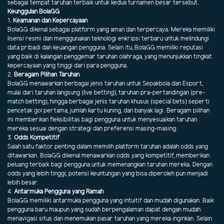
sebagai tempat taruhan terbaik untuk kedua turnamen besar tersebut.
Keunggulan BolaGG
1.
Keamanan dan Kepercayaan
BolaGG dikenal sebagai platform yang aman dan terpercaya. Mereka memiliki
lisensi resmi dan menggunakan teknologi enkripsi terbaru untuk melindungi
data pribadi dan keuangan pengguna. Selain itu, BolaGG memiliki reputasi
yang baik di kalangan penggemar taruhan olahraga, yang menunjukkan tingkat
kepercayaan yang tinggi dari para pengguna.
2.
Beragam Pilihan Taruhan
BolaGG menawarkan berbagai jenis taruhan untuk Sepakbola dan Esport,
mulai dari taruhan langsung (live betting), taruhan pra-pertandingan (pre-
match betting), hingga berbagai jenis taruhan khusus (special bets) seperti
pencetak gol pertama, jumlah kartu kuning, dan banyak lagi. Beragam pilihan
ini memberikan fleksibilitas bagi pengguna untuk menyesuaikan taruhan
mereka sesuai dengan strategi dan preferensi masing-masing.
3.
Odds Kompetitif
Salah satu faktor penting dalam memilih platform taruhan adalah odds yang
ditawarkan. BolaGG dikenal menawarkan odds yang kompetitif, memberikan
peluang terbaik bagi pengguna untuk memenangkan taruhan mereka. Dengan
odds yang lebih tinggi, potensi keuntungan yang bisa diperoleh pun menjadi
lebih besar.
4.
Antarmuka Pengguna yang Ramah
BolaGG memiliki antarmuka pengguna yang intuitif dan mudah digunakan. Baik
pengguna baru maupun yang sudah berpengalaman dapat dengan mudah
menavigasi situs dan menemukan pasar taruhan yang mereka inginkan. Selain