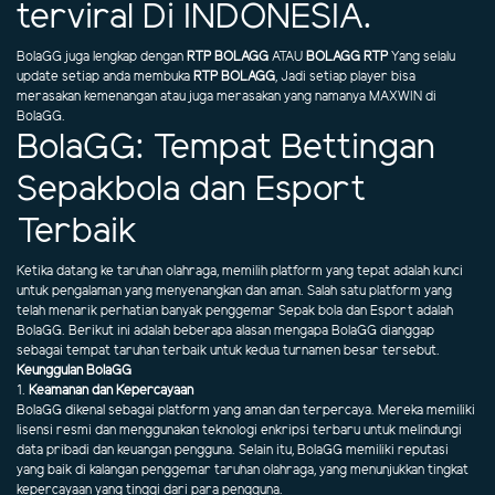
terviral Di INDONESIA.
BolaGG juga lengkap dengan
RTP BOLAGG
ATAU
BOLAGG RTP
Yang selalu
update setiap anda membuka
RTP BOLAGG
, Jadi setiap player bisa
merasakan kemenangan atau juga merasakan yang namanya MAXWIN di
BolaGG.
BolaGG: Tempat Bettingan
Sepakbola dan Esport
Terbaik
Ketika datang ke taruhan olahraga, memilih platform yang tepat adalah kunci
untuk pengalaman yang menyenangkan dan aman. Salah satu platform yang
telah menarik perhatian banyak penggemar Sepak bola dan Esport adalah
BolaGG. Berikut ini adalah beberapa alasan mengapa BolaGG dianggap
sebagai tempat taruhan terbaik untuk kedua turnamen besar tersebut.
Keunggulan BolaGG
1.
Keamanan dan Kepercayaan
BolaGG dikenal sebagai platform yang aman dan terpercaya. Mereka memiliki
lisensi resmi dan menggunakan teknologi enkripsi terbaru untuk melindungi
data pribadi dan keuangan pengguna. Selain itu, BolaGG memiliki reputasi
yang baik di kalangan penggemar taruhan olahraga, yang menunjukkan tingkat
kepercayaan yang tinggi dari para pengguna.